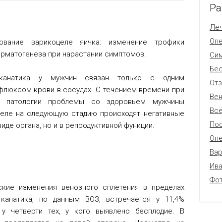
Ра
Леч
Оп
ование варикоцеле яичка: изменение трофики
ерматогенеза при нарастании симптомов.
Си
Бес
канатика у мужчин связан только с одним
От
флюксом крови в сосудах. С течением времени при
Вен
ю патологии проблемы со здоровьем мужчины
Всё
целе на следующую стадию происходят негативные
Пос
иде органа, но и в репродуктивной функции.
Опе
Вар
Ив
Фо
ские изменения венозного сплетения в пределах
канатика, по данным ВОЗ, встречается у 11,4%
у четверти тех, у кого выявлено бесплодие. В