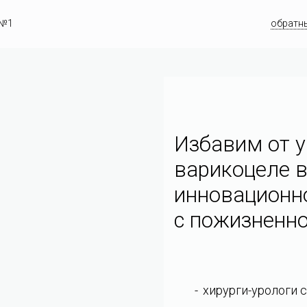
 №1
обратн
Избавим от у
варикоцеле в
инновационн
c пожизненно
хирурги-урологи 