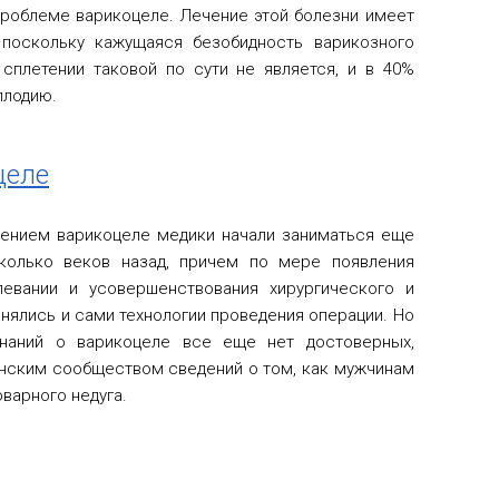
проблеме варикоцеле. Лечение этой болезни имеет
 поскольку кажущаяся безобидность варикозного
сплетении таковой по сути не является, и в 40%
плодию.
целе
ением варикоцеле медики начали заниматься еще
колько веков назад, причем по мере появления
евании и усовершенствования хирургического и
нялись и сами технологии проведения операции. Но
знаний о варикоцеле все еще нет достоверных,
ским сообществом сведений о том, как мужчинам
оварного недуга.