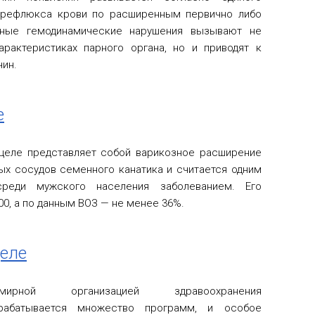
 рефлюкса крови по расширенным первично либо
бные гемодинамические нарушения вызывают не
рактеристиках парного органа, но и приводят к
чин.
е
целе представляет собой варикозное расширение
ых сосудов семенного канатика и считается одним
реди мужского населения заболеванием. Его
0, а по данным ВОЗ — не менее 36%.
целе
емирной организацией здравоохранения
рабатывается множество программ, и особое