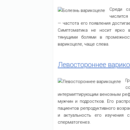
Среди с
числится
— частота его появления достига
Симптоматика не носит ярко в
тянущими болями в промежнос
варикоцеле, чаще слева.
Левостороннее варик
Г
с
интермиттирующим венозным рефл
мужчин и подростков. Его распр
пациентов репродуктивного возра
и актуальность его изучения 
сперматогенез.