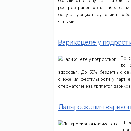
большинстве случаев патологи
распространенность заболевани
сопутствующих нарушений в рабо
ясными.
Варикоцеле у подрост
По с
до 
здоровья. До 50% бездетных се
снижения фертильности у партн
сперматогенеза является варикоз
Лапароскопия варико
Так
при