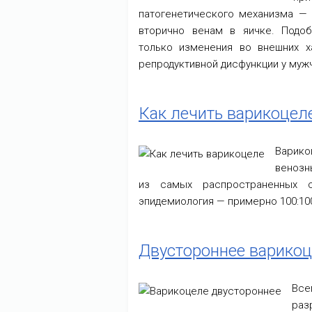
патогенетического механизма —
вторично венам в яичке. Подо
только изменения во внешних ха
репродуктивной дисфункции у муж
Как лечить варикоцел
Варико
венозн
из самых распространенных с
эпидемиология — примерно 100:100
Двустороннее варико
Вс
раз