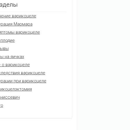
зделы
ение варикоцеле
ерация Мармара
мптомы варикоцеле
плодие
зывы
ы на яичках
 о варикоцеле
ледствия варикоцеле
рации при варикоцеле
икоцелэктомия
аниссевич
то