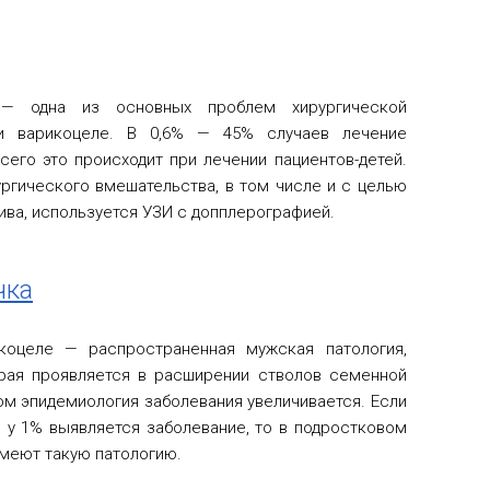
 — одна из основных проблем хирургической
и варикоцеле. В 0,6% — 45% случаев лечение
сего это происходит при лечении пациентов-детей.
ургического вмешательства, в том числе и с целью
ва, используется УЗИ с допплерографией.
чка
коцеле — распространенная мужская патология,
рая проявляется в расширении стволов семенной
ом эпидемиология заболевания увеличивается. Если
о у 1% выявляется заболевание, то в подростковом
имеют такую патологию.