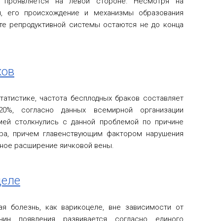
я проявляется на левой стороне. Несмотря на
я, его происхождение и механизмы образования
те репродуктивной системы остаются не до конца
ков
татистике, частота бесплодных браков составляет
20%, согласно данных всемирной организации
мей столкнулись с данной проблемой по причине
ера, причем главенствующим фактором нарушения
ное расширение яичковой вены.
целе
ая болезнь, как варикоцеле, вне зависимости от
чин появления развивается согласно единого