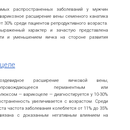
амых распространенных заболеваний у мужчин
 варикозное расширение вены семенного канатика
ет 30% среди пациентов репродуктивного возраста.
ыраженный характер и зачастую представлена
ти и уменьшением яичка на стороне развития
оцеле
роздевидное расширение яичковой вены,
опровождающееся перманентным или
юксом — варикоцеле — диагностируется у 10-30%
остраненность увеличивается с возрастом. Среди
ста частота заболевания колеблется от 11% до 35%
связана с доказанным негативным влиянием на