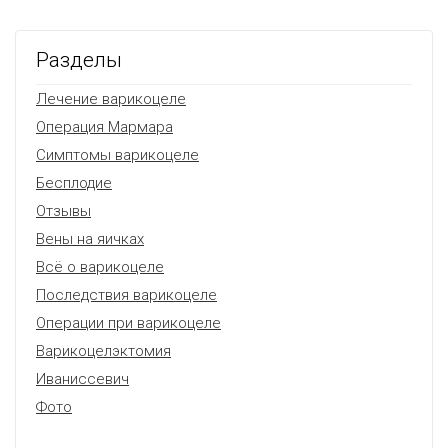
Разделы
Лечение варикоцеле
Операция Мармара
Симптомы варикоцеле
Бесплодие
Отзывы
Вены на яичках
Всё о варикоцеле
Последствия варикоцеле
Операции при варикоцеле
Варикоцелэктомия
Иваниссевич
Фото