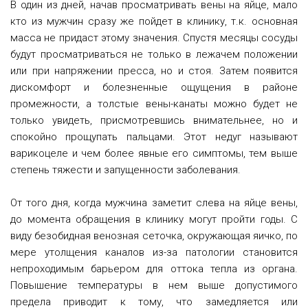
В один из дней, начав просматривать вены на яйце, мало
кто из мужчин сразу же пойдет в клинику, т.к. основная
масса не придаст этому значения.
Спустя месяцы сосуды
будут просматриваться не только в лежачем положении
или при напряжении пресса, но и стоя. Затем появится
дискомфорт и болезненные ощущения в районе
промежности, а толстые вены-канаты можно будет не
только увидеть, присмотревшись внимательнее, но и
спокойно прощупать пальцами. Этот недуг называют
варикоцеле и чем более явные его симптомы, тем выше
степень тяжести и запущенности заболевания.
От того дня, когда мужчина заметит слева на яйце вены,
до момента обращения в клинику могут пройти годы. С
виду безобидная венозная сеточка, окружающая яичко, по
мере утолщения каналов из-за патологии становится
непроходимым барьером для оттока тепла из органа.
Повышение температуры в нем выше допустимого
предела приводит к тому, что замедляется или