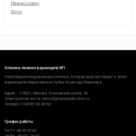
Иваниссевич
Фото
Клиника лечения варикоцеле №1
Узкоспециализированная клиника, которая диагностирует и лечит
варикоцеле оперативным путем по методу Мармара.
Адрес -
119021
,
Москва
,
Очаковское шоссе, 34
Электронная почта:
consult@varicocele-clinic.ru
,
Телефон:
+7(499)136-36-60
.
График работы
Пн-Пт 08:00-20:00
Сб-Вс - 09:00 - 20:00