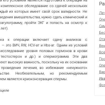
м его условием является подготовка к операции на
Ра
я комплексное обследование со сдачей нескольких
аждый из которых имеет свой срок валидности. Не
Леч
оведения вмешательства, нужно сдать клинический и
Оп
оагулограмму, пройти ЭКГ и попасть на осмотр к
Си
лет).
Бес
От
вка к операции включает сдачу анализов с
— это ВИЧ, RW, HCV-ат и Hbs-аг. Одним из условий
Вен
 исследование уровня половых гормонов в крови
Всё
тестостерон и др.) и спермограмма. Эти два
Пос
еют высокую важность, поскольку на их основании
Опе
 проведения лечения, во избежание «ненужного»
Вар
ьстве. Необязательным, но рекомендуемым
Ив
ем является криоконсервация спермы.
Фо