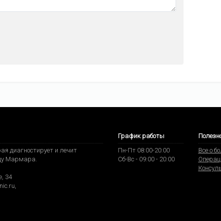
График работы
Полезн
ая диагностирует и лечит
Пн-Пт 08:00-20:00
Все о б
ду Мармара.
Сб-Вс - 09:00 - 20:00
Операц
Консул
, 34
nic.ru
,