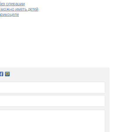
без операции
 можно иметь детей
арикоцеле