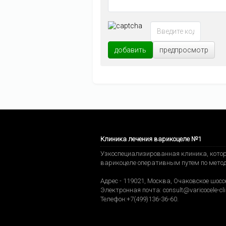
добавить
предпросмотр
Клиника лечения варикоцеле №1
Узкоспециализированная клиника, котор
варикоцеле оперативным путем по мето
Адрес -
119021
,
Москва
,
Очаковское шоссе
Электронная почта:
consult@varicocele-cli
Телефон:
+7(499)136-36-60
.