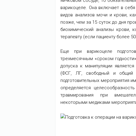
яичковом сосуде, то обязательны
варикоцеле. Она включает в себ
видов анализов мочи и крови, к
позже, чем за 15 суток до дня пр
биохимический анализы крови, к
терапевту (если пациенту более 50 
Еще при варикоцеле подгото
трехмесячным «сроком годности» 
допуска к манипуляции является
(ФСГ, ЛГ, свободный и общий 
подготовительных мероприятия им
определяется целесообразность
травмирования при вмешател
некоторыми медиками мероприяти