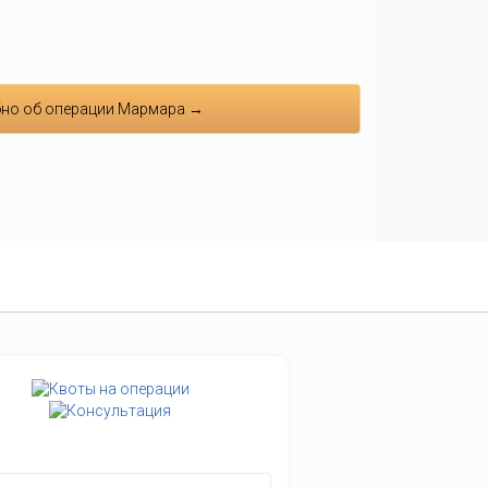
но об операции Мармара →