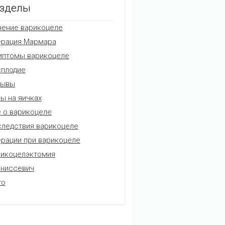
зделы
ение варикоцеле
ерация Мармара
мптомы варикоцеле
плодие
зывы
ы на яичках
 о варикоцеле
ледствия варикоцеле
рации при варикоцеле
икоцелэктомия
аниссевич
то