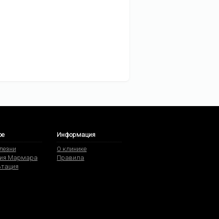
ое
Информация
олезни
О клинике
ия Мармара
Правила
ьтация