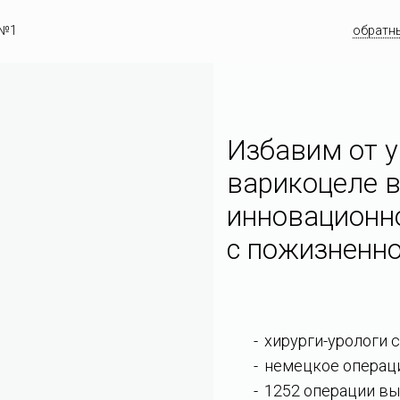
 №1
обратн
Избавим от у
варикоцеле в
инновационн
c пожизненно
хирурги-урологи 
немецкое операц
1252 операции вы